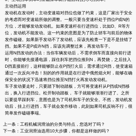
主动挡运用
发动机在发动时，主动变速箱对挡位也做了约束，这是厂家出于安全
的考虑而对变速箱所做的调整。一般只要当变速杆处于挡位P或N的
方位，才能够发动发动机。如果变速杆在行进挡位，比如D、R等方
位，发动机不能发动。这一约束的意图是为了防止轿车与前后的物体
发作磕碰。如果新手发动不了发动机，应该先检查一下是不是挂错了
挡。如果不是P或许N挡，应该先调整过来，再发动车子。
运用N挡发动的办法：当你车辆发动后，不需求倒车而直接向前行进
时，你能够先接通电源，踩住刹车把挡位推到N，再焚烧，之后挂入
D挡直接前行，这样能够防止在P挡打火后，需求通过R挡，使变速箱
通过一次反向冲击！别的的作用就是在行进中俄然熄火时，能够在确
保安全的状况下迅速将挡位推至N挡打火再发动发动机。
车子发动要走时，只要踏下制动踏板，方可将变速杆从P挡或N挡移
出，换入行进挡位。松开制动踏板， 车子就能够渐渐行进了。之所
以要提早踩刹车，意图也是为了司机和车子的安全。不然，发动机发
动后，挂上行进挡，车子就会发作移动，此刻如果司机反响不行，很
简单发作磕碰事端。
上一条：
工程机械润滑油的分类与特点，您选对了吗？
下一条：
工业润滑油选用10大步骤，你都是这样做的吗？