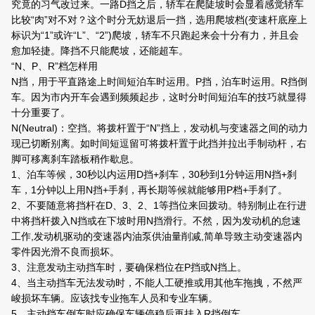
究竟的习气改过来。一路D挡之后，轿车在爬陡坡时会显着感觉轿车
比较“肉”对不对？这个时分无妨退后一挡，选用爬坡档(变速杆底座上
标识为“1”或许“L”、“2”)爬坡，轿车不只跑起来会十分有力，并且会
愈加轻捷。降挡不只能爬坡，还能超车。
“N、P、R”档怎样用
N挡，用于平直路途上时间短泊车时运用。P挡，泊车时运用。R挡倒
车。因为市内开车会遇到频频起步，这时分时间短泊车的技巧就显得
十分重要了。
N(Neutral)：空挡。将拨杆置于“N”挡上，发动机与变速器之间的动力
现已切断别离。如时间短逗留可将拨杆置于此挡并拉出手制动杆，右
脚可移离刹车踏板稍作歇息。
1、泊车等候，30秒以内运用D挡+刹车，30秒到1分钟运用N挡+刹
车，1分钟以上用N挡+手刹，再长期等候就能够用P档+手刹了。
2、不要随意将挡杆在D、3、2、1等挡位来回拨动。特别制止在行进
中将挡杆拨入N挡或在下坡时用N挡滑行。不然，因为发动机的怠速
工作,发动机驱动的变速器内油泵供油量削减,简单导致主动变速器内
零件因光滑不良而损坏。
3、注意发动主动挡车时，要确保档位在P挡或N挡上。
4、当主动挡车无法发动时，不能人工硬推或用其他车拖拽，不然严
峻损坏车辆。应该找专业拖车人员和专业车辆。
5、主动挡车倒车时应确保车辆停稳后再挂入R挡倒车。