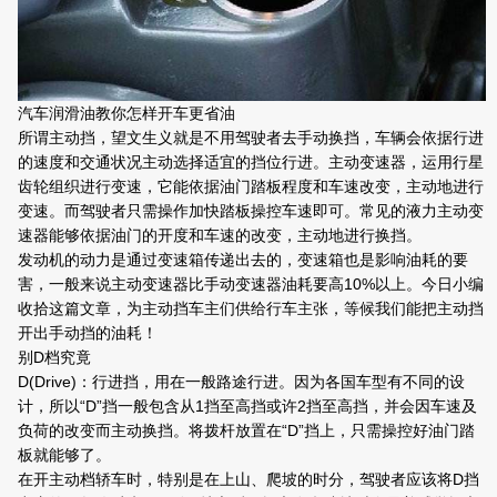
汽车润滑油教你怎样开车更省油
所谓主动挡，望文生义就是不用驾驶者去手动换挡，车辆会依据行进
的速度和交通状况主动选择适宜的挡位行进。主动变速器，运用行星
齿轮组织进行变速，它能依据油门踏板程度和车速改变，主动地进行
变速。而驾驶者只需操作加快踏板操控车速即可。常见的液力主动变
速器能够依据油门的开度和车速的改变，主动地进行换挡。
发动机的动力是通过变速箱传递出去的，变速箱也是影响油耗的要
害，一般来说主动变速器比手动变速器油耗要高10%以上。今日小编
收拾这篇文章，为主动挡车主们供给行车主张，等候我们能把主动挡
开出手动挡的油耗！
别D档究竟
D(Drive)：行进挡，用在一般路途行进。因为各国车型有不同的设
计，所以“D”挡一般包含从1挡至高挡或许2挡至高挡，并会因车速及
负荷的改变而主动换挡。将拨杆放置在“D”挡上，只需操控好油门踏
板就能够了。
在开主动档轿车时，特别是在上山、爬坡的时分，驾驶者应该将D挡